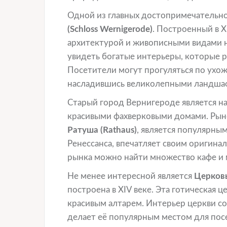
Одной из главных достопримечательно
(Schloss Wernigerode)
. Построенный в X
архитектурой и живописными видами 
увидеть богатые интерьеры, которые р
Посетители могут прогуляться по ухо
насладившись великолепными ландша
Старый город Вернигероде является н
красивыми фахверковыми домами. Рынок
Ратуша (Rathaus)
, является популярным
Ренессанса, впечатляет своим оригина
рынка можно найти множество кафе и м
Не менее интересной является
Церковь
построена в XIV веке. Эта готическая
красивым алтарем. Интерьер церкви со
делает её популярным местом для посе