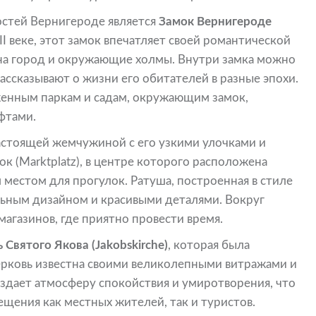
стей Вернигероде является
Замок Вернигероде
II веке, этот замок впечатляет своей романтической
на город и окружающие холмы. Внутри замка можно
ассказывают о жизни его обитателей в разные эпохи.
женным паркам и садам, окружающим замок,
фтами.
астоящей жемчужиной с его узкими улочками и
 (Marktplatz), в центре которого расположена
 местом для прогулок. Ратуша, построенная в стиле
льным дизайном и красивыми деталями. Вокруг
агазинов, где приятно провести время.
 Святого Якова (Jakobskirche)
, которая была
 церковь известна своими великолепными витражами и
здает атмосферу спокойствия и умиротворения, что
щения как местных жителей, так и туристов.