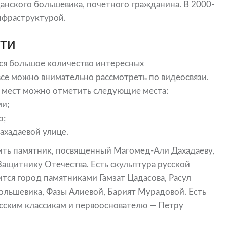
данского большевика, почетного гражданина. В 2000-
инфраструктурой.
ти
тся большое количество интересных
все можно внимательно рассмотреть по видеосвязи.
 мест можно отметить следующие места:
и;
р;
ахадаевой улице.
ть памятник, посвященный Магомед-Али Дахадаеву,
 Защитнику Отечества. Есть скульптура русской
тся город памятниками Гамзат Цадасова, Расул
большевика, Фазы Алиевой, Барият Мурадовой. Есть
сским классикам и первооснователю — Петру