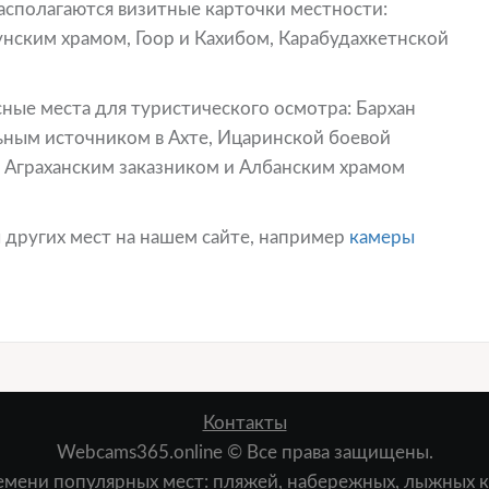
асполагаются визитные карточки местности:
нским храмом, Гоор и Кахибом, Карабудахкетнской
сные места для туристического осмотра: Бархан
ным источником в Ахте, Ицаринской боевой
 Аграханским заказником и Албанским храмом
 других мест на нашем сайте, например
камеры
Контакты
Webcams365.online © Все права защищены.
мени популярных мест: пляжей, набережных, лыжных ку