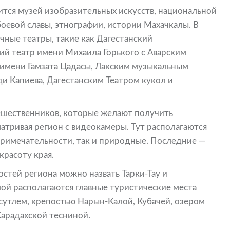
дится музей изобразительных искусств, национальной
боевой славы, этнографии, истории Махачкалы. В
чные театры, такие как Дагестанский
ий театр имени Михаила Горького с Аварским
имени Гамзата Цадасы, Лакским музыкальным
 Капиева, Дагестанским Театром кукол и
ешественников, которые желают получить
атривая регион с видеокамеры. Тут располагаются
примечательности, так и природные. Последние —
расоту края.
тей региона можно назвать Тарки-Тау и
ой располагаются главные туристические места
мсутлем, крепостью Нарын-Калой, Кубачей, озером
арадахской тесниной.