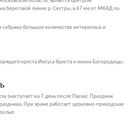
Московской области, является центром
на береговой линии р. Сестры, в 67 км от МКАД по
м собрано большое количество интересных и
ворящего креста Иисуса Христа и икона Богородицы,
вь
ху (наступает на 7 день после Пасхи). Праздник
раздника. При храме работает церковно-приходская
рослые.