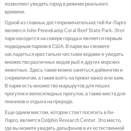
позволяют увидеть город в режиме реального
времени.
Одной из главных достопримечательностей Ки-Ларго
является John Pennekamp Coral Reef State Park. Этот
парк находится на севере города и является первым
подводным парком в США. В парке вы сможете
насладиться кристально чистыми водами и увидеть
множество различных видов рыб и других морских
животных. Здесь также можно заняться дайвингом и
сноркелингом, а также взять на прокат каноэ или каяк.
В парке есть множество маршрутов для пеших
прогулок и велосипедных прогулок, а также места для
пикников и отдыха на природе.
Еще одним местом, которое стоит посетить в Ки-
Ларго, является Dolphin Research Center. Это место,
где вы можете увидеть дельфинов в их естественной