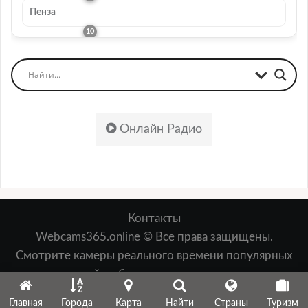
Пенза
Онлайн Радио
Контакты
Webcams365.online © Все права защищены.
Смотрите камеры реального времени популярных
мест: пляжей, набережных, лыжных курортов,
зданий, природы и т.д.
Главная
Города
Карта
Найти
Страны
Туризм