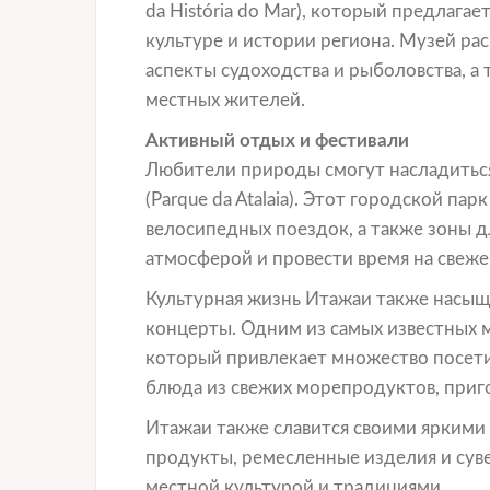
da História do Mar), который предлаг
культуре и истории региона. Музей р
аспекты судоходства и рыболовства, а
местных жителей.
Активный отдых и фестивали
Любители природы смогут насладитьс
(Parque da Atalaia). Этот городской п
велосипедных поездок, а также зоны д
атмосферой и провести время на свеже
Культурная жизнь Итажаи также насыщ
концерты. Одним из самых известных 
который привлекает множество посет
блюда из свежих морепродуктов, при
Итажаи также славится своими яркими
продукты, ремесленные изделия и суве
местной культурой и традициями.