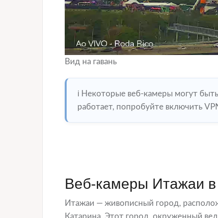
Вид на гавань
ℹ️ Некоторые веб-камеры могут быт
работает, попробуйте включить VPN
Веб-камеры Итажаи в
Итажаи — живописный город, располож
Катарина. Этот город, окруженный в