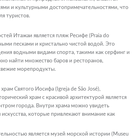
ями и культурными достопримечательностями, что
ля туристов.
тей Итажаи является пляж Ресифе (Praia do
жными песками и кристально чистой водой. Это
ения водными видами спорта, такими как серфинг и
жно найти множество баров и ресторанов,
свежие морепродукты.
рам Святого Иосифа (Igreja de São José),
торический храм с красивой архитектурой является
нтром города. Внутри храма можно увидеть
 искусства, которые привлекают внимание как
льностью является музей морской истории (Museu