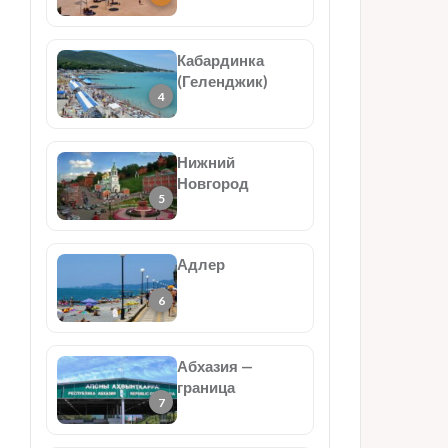
Кабардинка
(Геленджик)
Нижний
Новгород
Адлер
Абхазия —
граница