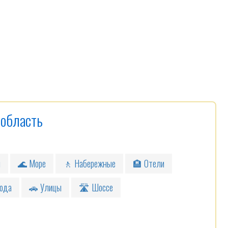
 область
я
🌊 Море
🚶 Набережные
🏨 Отели
ода
🚗 Улицы
🛣 Шоссе