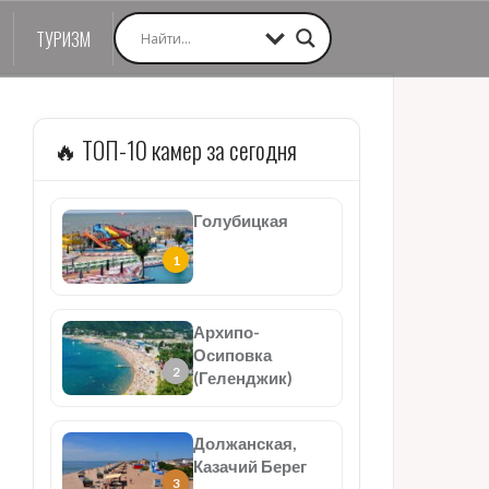
ТУРИЗМ
🔥 ТОП-10 камер за сегодня
Голубицкая
Архипо-
Осиповка
(Геленджик)
Должанская,
Казачий Берег