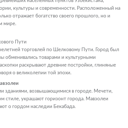
древнейших населенных пунктов Узбекистана,
тории, культуры и современности. Расположенный на
олько отражает богатство своего прошлого, но и
м мире.
кового Пути
ячелетней торговлей по Шелковому Пути. Город был
ны обменивались товарами и культурными
раскопки раскрывают древние постройки, глиняные
воря о великолепии той эпохи.
авзолеи
ми зданиями, возвышающимися в городе. Мечети,
м стиле, украшают горизонт города. Мавзолеи
ают о гордом наследии Бекабада.