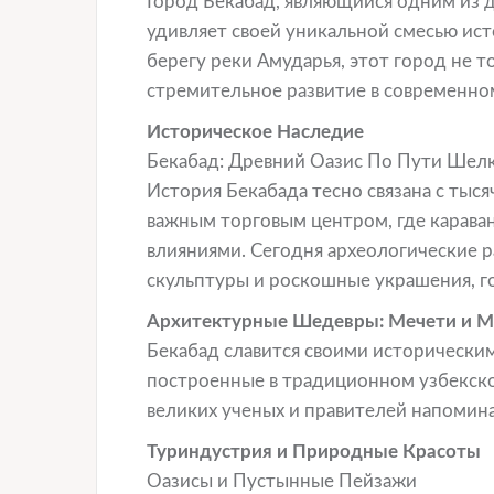
Город Бекабад, являющийся одним из 
удивляет своей уникальной смесью ис
берегу реки Амударья, этот город не т
стремительное развитие в современно
Историческое Наследие
Бекабад: Древний Оазис По Пути Шел
История Бекабада тесно связана с тыс
важным торговым центром, где карава
влияниями. Сегодня археологические 
скульптуры и роскошные украшения, го
Архитектурные Шедевры: Мечети и М
Бекабад славится своими исторически
построенные в традиционном узбекско
великих ученых и правителей напомин
Туриндустрия и Природные Красоты
Оазисы и Пустынные Пейзажи