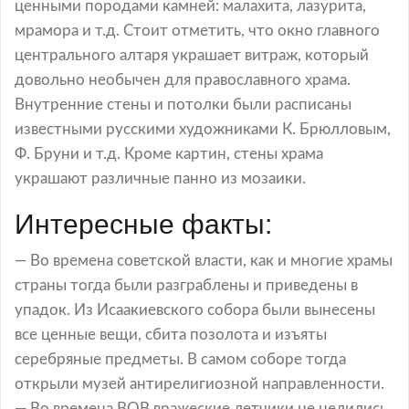
ценными породами камней: малахита, лазурита,
мрамора и т.д. Стоит отметить, что окно главного
центрального алтаря украшает витраж, который
довольно необычен для православного храма.
Внутренние стены и потолки были расписаны
известными русскими художниками К. Брюлловым,
Ф. Бруни и т.д. Кроме картин, стены храма
украшают различные панно из мозаики.
Интересные факты:
— Во времена советской власти, как и многие храмы
страны тогда были разграблены и приведены в
упадок. Из Исаакиевского собора были вынесены
все ценные вещи, сбита позолота и изъяты
серебряные предметы. В самом соборе тогда
открыли музей антирелигиозной направленности.
— Во времена ВОВ вражеские летчики не целились