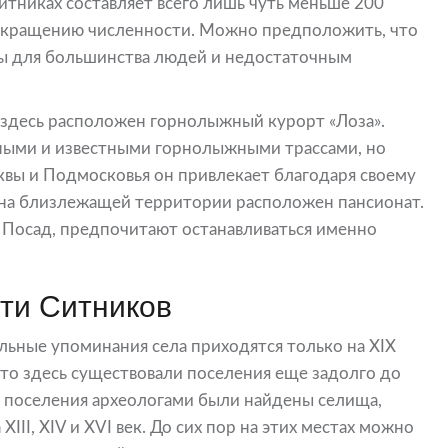
итниках составляет всего лишь чуть меньше 200
сокращению численности. Можно предположить, что
оты для большинства людей и недостаточным
 здесь расположен горнолыжный курорт «Лоза».
упными и известными горнолыжными трассами, но
вы и Подмосковья он привлекает благодаря своему
на близлежащей территории расположен пансионат.
Посад, предпочитают останавливаться именно
ти Ситников
льные упоминания села приходятся только на XIX
 что здесь существовали поселения еще задолго до
т поселения археологами были найдены селища,
III, XIV и XVI век. До сих пор на этих местах можно