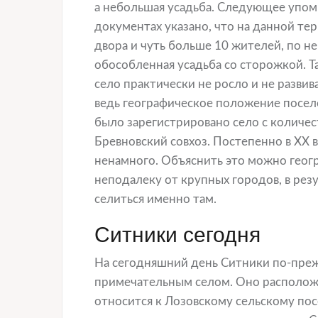
а небольшая усадьба. Следующее упоми
документах указано, что на данной т
двора и чуть больше 10 жителей, по н
обособленная усадьба со сторожкой. Та
село практически не росло и не развив
ведь географическое положение посел
было зарегистрировано село с количес
Бревновский совхоз. Постепенно в XX в
ненамного. Объяснить это можно геог
неподалеку от крупных городов, в рез
селиться именно там.
Ситники сегодня
На сегодняшний день Ситники по-преж
примечательным селом. Оно расположе
относится к Лозовскому сельскому по