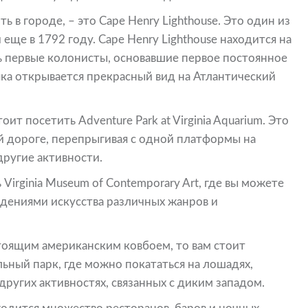
 в городе, – это Cape Henry Lighthouse. Это один из
ще в 1792 году. Cape Henry Lighthouse находится на
сь первые колонисты, основавшие первое постоянное
яка открывается прекрасный вид на Атлантический
ит посетить Adventure Park at Virginia Aquarium. Это
ой дороге, перепрыгивая с одной платформы на
другие активности.
Virginia Museum of Contemporary Art, где вы можете
дениями искусства различных жанров и
стоящим американским ковбоем, то вам стоит
ельный парк, где можно покататься на лошадях,
 других активностях, связанных с диким западом.