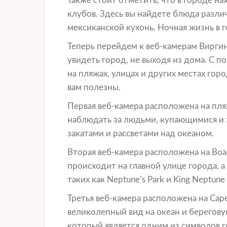
Также стоит отметить, что в городе н
клубов. Здесь вы найдете блюда разли
мексиканской кухонь. Ночная жизнь в г
Теперь перейдем к веб-камерам Виргин
увидеть город, не выходя из дома. С 
на пляжах, улицах и других местах гор
вам полезны.
Первая веб-камера расположена на пля
наблюдать за людьми, купающимися и 
закатами и рассветами над океаном.
Вторая веб-камера расположена на Boa
происходит на главной улице города, а
таких как Neptune’s Park и King Neptune 
Третья веб-камера расположена на Cap
великолепный вид на океан и берегову
который является одним из символов г