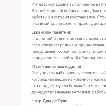
Интересное здание выполненное в готи
Второй мировой войны дворец был по
работам он сегодня восстановлен. Сто
системой французского правосудия зд
Еврейский памятник
Под одной из лестниц вышеупомянутог
средневековая реликвия принадлежаща
представляет собой постройку из камн
сооружением еврейской общины, котора
Музей железных изделий
Это уникальный и очень увлекательны
коллекцией вещей из кованного железа
что придает музею большей атмосферн
доиндустриальными методами работы с
Нотр-Дам-де-Руан