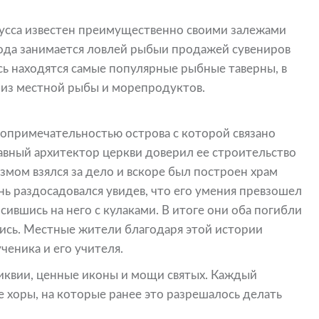
усса известен преимущественно своими залежами
рода занимается ловлей рыбыи продажей сувениров
есь находятся самые популярные рыбные таверны, в
из местной рыбы и морепродуктов.
стопримечательностью острова с которой связано
лавный архитектор церкви доверил ее строительство
змом взялся за дело и вскоре был построен храм
ь раздосадовался увидев, что его умения превзошел
осившись на него с кулаками. В итоге они оба погибли
ились. Местные жители благодаря этой истории
ченика и его учителя.
ликвии, ценные иконы и мощи святых. Каждый
 хоры, на которые ранее это разрешалось делать