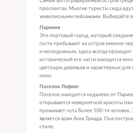
Самый фотографируемый остров Греции
проспектах. Многие туристы сюда едут
живописными пейзажами. Выбирайте ве
Парикия
Это портовый город, который соединяе
гости прибывают на остров именно че
и молодежным, здесь всегда проходит
исторической его части находится мн
цветущих деревьев и характерных для
окон.
Поселок Лефкес
Поселок находится недалеко от Парики
открываются невероятной красоты пано
проживает чуть более 500-та человек
является храм Агиа Триада. Она постр
стиле.