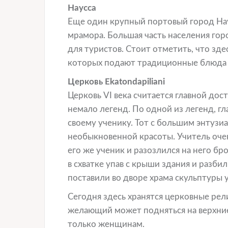
Наусса
Еще один крупный портовый город На
мрамора. Большая часть населения го
для туристов. Стоит отметить, что зд
которых подают традиционные блюда 
Церковь Ekatondapiliani
Церковь VI века считается главной до
немало легенд. По одной из легенд, г
своему ученику. Тот с большим энтузиа
необыкновенной красоты. Учитель очен
его же ученик и разозлился на него бр
в схватке упав с крыши здания и разб
поставили во дворе храма скульптуры у
Сегодня здесь хранятся церковные ре
желающий может подняться на верхние
только женщинам.