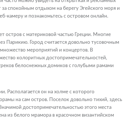
 часто можно увидеть на открытках и рекламных
 за спокойным отдыхом на берегу Эгейского моря и
б-камеру и познакомьтесь с островом онлайн.
т остров с материковой частью Греции. Многие
рез Парикию. Город считается довольно тусовочным
 множество мероприятий и концертов. В
ожество колоритных достопримечательностей,
 греков белоснежных домиков с голубыми рамами
и. Располагается он на холме с которого
рамы на сам остров. Поселок довольно тихий, здесь
. Значимой достопримечательностью этого места
оена из белого мрамора в красочном византийском