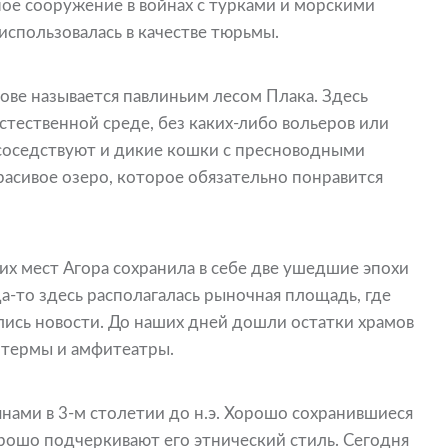
ое сооружение в войнах с турками и морскими
использовалась в качестве тюрьмы.
ове называется павлиньим лесом Плака. Здесь
стественной среде, без каких-либо вольеров или
 соседствуют и дикие кошки с пресноводными
расивое озеро, которое обязательно понравится
х мест Агора сохранила в себе две ушедшие эпохи
а-то здесь располагалась рыночная площадь, где
ались новости. До наших дней дошли остатки храмов
 термы и амфитеатры.
ами в 3-м столетии до н.э. Хорошо сохранившиеся
рошо подчеркивают его этнический стиль. Сегодня