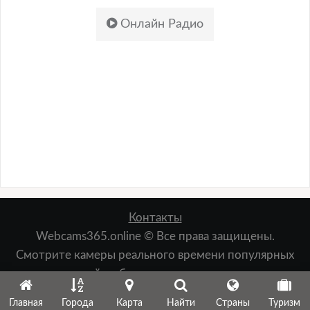
Онлайн Радио
Контакты
Webcams365.online © Все права защищены.
Смотрите камеры реального времени популярных
мест: пляжей, набережных, лыжных курортов,
зданий, природы и т.д.
Главная
Города
Карта
Найти
Страны
Туризм