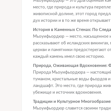
Мьоуифьордюр — это драгоценный каме
место, где природа и культура переп
живописной долине, этот город предл
дух истории и в то же время открывает
История в Каменных Стенах: По След
Мьоуифьордюр — место, насыщенное ист
рассказывают об исландских викингах,
церкви и памятники предостерегают от
каждый камень имел свою историю.
Природа, Оживающая Вдохновение: 
Природа Мьоуифьордюра — настоящий 
туманом, кристальные воды фьордов 
ландшафт. Это место, где природа жив
убежище и источник вдохновения.
Традиции и Культурное Многообразие:
Мьоуифьордюр славится своими тради