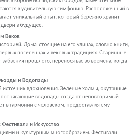
нь в короне исландских городов, замечательное
летаются в удивительную симфонию. Расположенный в
агает уникальный опыт, который бережно хранит
 двери в будущее.
ам Веков
орией. Дома, стоящие на его улицах, словно книги,
 первых поселенцах и вековых традициях. Старинные
 забвения прошлого, перенося вас во времена, когда
Фьорды и Водопады
источник вдохновения. Зеленые холмы, окутанные
и потрясающие водопады создают неповторимый
ет в гармонии с человеком, предоставляя ему
 Фестивали и Искусство
циями и культурным многообразием. Фестивали