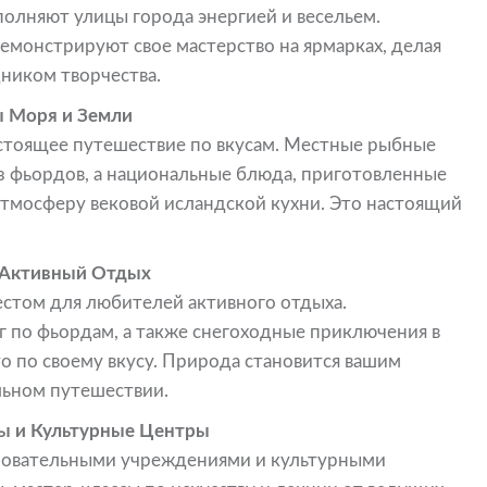
аполняют улицы города энергией и весельем.
монстрируют свое мастерство на ярмарках, делая
ником творчества.
ы Моря и Земли
стоящее путешествие по вкусам. Местные рыбные
з фьордов, а национальные блюда, приготовленные
атмосферу вековой исландской кухни. Это настоящий
и Активный Отдых
стом для любителей активного отдыха.
г по фьордам, а также снегоходные приключения в
о по своему вкусу. Природа становится вашим
льном путешествии.
ты и Культурные Центры
зовательными учреждениями и культурными