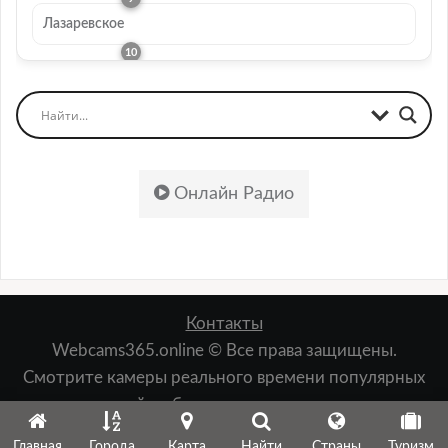
Лазаревское
Онлайн Радио
Контакты
Webcams365.online © Все права защищены.
Смотрите камеры реального времени популярных
мест: пляжей, набережных, лыжных курортов,
зданий, природы и т.д.
Главная
Города
Карта
Найти
Страны
Туризм