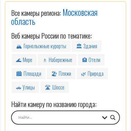
Московская
Все камеры региона:
область
Веб камеры России по тематике:
🏔 Горнолыжные курорты
🏛 Здания
🌊 Море
🚶 Набережные
🏨 Отели
🏙 Площади
🏖 Пляжи
🌿 Природа
🚗 Улицы
🛣 Шоссе
Найти камеру по названию города: