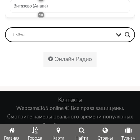
Витязево (Анапа)
Онлайн Радио
Контакты
Webcams365.online © Все права защищены.
Смотрите камеры реального времени популярных
мест: пляжей, набережных, лыжных курортов,
зданий, природы и т.д.
Главная
Города
Карта
Найти
Страны
Туризм