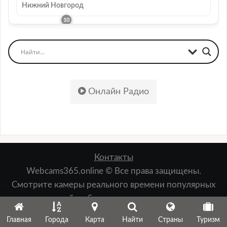
Нижний Новгород
Онлайн Радио
Контакты
Webcams365.online © Все права защищены.
Смотрите камеры реального времени популярных
мест: пляжей, набережных, лыжных курортов,
зданий, природы и т.д.
Главная
Города
Карта
Найти
Страны
Туризм