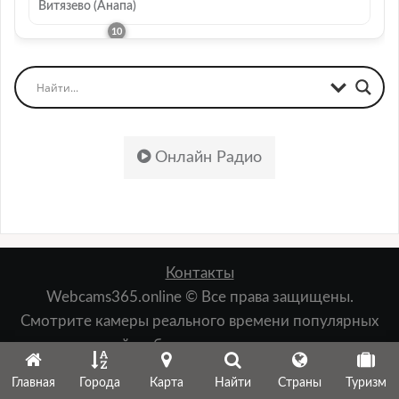
Витязево (Анапа)
Онлайн Радио
Контакты
Webcams365.online © Все права защищены.
Смотрите камеры реального времени популярных
мест: пляжей, набережных, лыжных курортов,
зданий, природы и т.д.
Главная
Города
Карта
Найти
Страны
Туризм