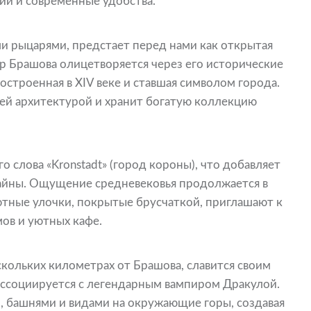
ции и современные удобства.
ими рыцарями, предстает перед нами как открытая
р Брашова олицетворяется через его исторические
построенная в XIV веке и ставшая символом города.
оей архитектурой и хранит богатую коллекцию
о слова «Kronstadt» (город короны), что добавляет
айны. Ощущение средневековья продолжается в
уютные улочки, покрытые брусчаткой, приглашают к
ов и уютных кафе.
скольких километрах от Брашова, славится своим
ассоциируется с легендарным вампиром Дракулой.
, башнями и видами на окружающие горы, создавая