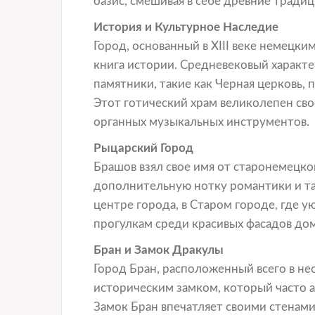
оазис, смешивая в себе древние тради
История и Культурное Наследие
Город, основанный в XIII веке немецк
книга истории. Средневековый характе
памятники, такие как Черная церковь, 
Этот готический храм великолепен св
органных музыкальных инструментов.
Рыцарский Город
Брашов взял свое имя от старонемецког
дополнительную нотку романтики и т
центре города, в Старом городе, где 
прогулкам среди красивых фасадов дом
Бран и Замок Дракулы
Город Бран, расположенный всего в не
историческим замком, который часто 
Замок Бран впечатляет своими стенами