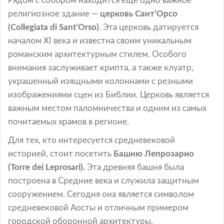
Рядом с собором находится еще одно важное
религиозное здание —
церковь Сант’Орсо
(Collegiata di Sant’Orso)
. Эта церковь датируется
началом XI века и известна своим уникальным
романским архитектурным стилем. Особого
внимания заслуживает крипта, а также клуатр,
украшенный изящными колоннами с резными
изображениями сцен из Библии. Церковь является
важным местом паломничества и одним из самых
почитаемых храмов в регионе.
Для тех, кто интересуется средневековой
историей, стоит посетить
Башню Лепрозарио
(Torre dei Leprosari).
Эта древняя башня была
построена в Средние века и служила защитным
сооружением. Сегодня она является символом
средневековой Аосты и отличным примером
городской оборонной архитектуры.