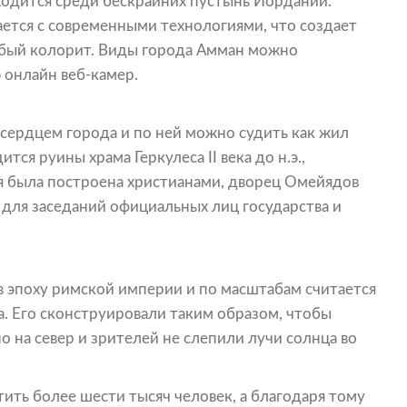
одится среди бескрайних пустынь Иордании.
ется с современными технологиями, что создает
обый колорит. Виды города Амман можно
 онлайн веб-камер.
сердцем города и по ней можно судить как жил
ся руины храма Геркулеса II века до н.э.,
ая была построена христианами, дворец Омейядов
е для заседаний официальных лиц государства и
 эпоху римской империи и по масштабам считается
. Его сконструировали таким образом, чтобы
на север и зрителей не слепили лучи солнца во
ть более шести тысяч человек, а благодаря тому