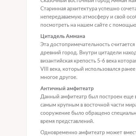
Сказочный восточный город Амман нах
Старинная архитектура успешно сочета
непередаваемую атмосферу и свой ос
посмотреть на нашем сайте с помощью
Цитадель Аммана
Эта достопримечательность считается 
древний город. Внутри цитадели находит
византийская крепость 5-6 века котор
VIII века, который использовался ране
многое другое.
Античный амфитеатр
Данный амфитеатр был построен еще в
самым крупным в восточной части мира
сооружение было обращено специально 
время представлений.
Одновременно амфитеатр может вмести