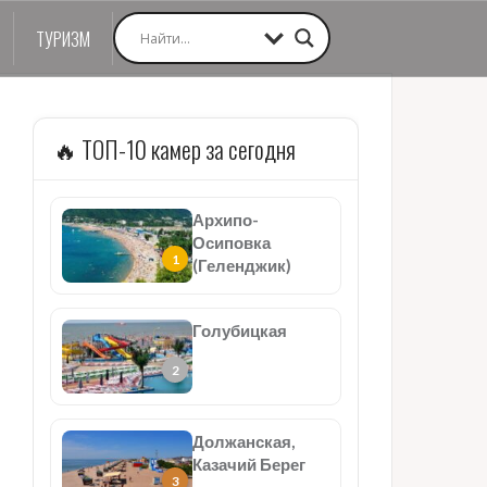
ТУРИЗМ
🔥 ТОП-10 камер за сегодня
Архипо-
Осиповка
(Геленджик)
Голубицкая
Должанская,
Казачий Берег