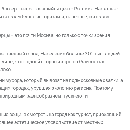
й блогер – несостоявшийся центр России». Насколько
итателям блога, историкам и, наверное, жителям
рцы – это почти Москва, но только с точки зрения
ественный город. Население больше 200 тыс. людей.
олице, что с одной стороны хорошо (близость к
лохо.
нн мусора, который вывозят на подмосковные свалки, а
ащих городах, ухудшая экологию региона. Поэтому
 природным разнообразием, тускнеют и
ые вещи, а смотреть на город как турист, приехавший
тоящее эстетическое удовольствие от местных