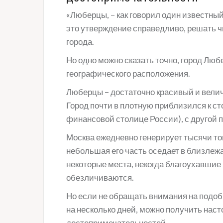
«Люберцы, – как говорил один известны
это утверждение справедливо, решать ч
города.
Но одно можно сказать точно, город Любе
географического расположения.
Люберцы – достаточно красивый и велич
Город почти в плотную приблизился к ст
финансовой столице России), с другой п
Москва ежедневно генерирует тысячи то
небольшая его часть оседает в близлеж
некоторые места, некогда благоухавшие
обезличиваются.
Но если не обращать внимания на подобн
на несколько дней, можно получить нас
достопримечательностей.