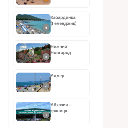
Кабардинка
(Геленджик)
Нижний
Новгород
Адлер
Абхазия —
граница