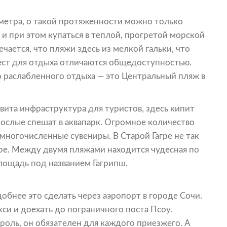
ометра, о такой протяженности можно только
 и при этом купаться в теплой, прогретой морской
ечается, что пляжи здесь из мелкой гальки, что
ест для отдыха отличаются общедоступностью.
о раслабленного отдыха — это Центральный пляж в
ита инфраструктура для туристов, здесь кипит
рослые спешат в аквапарк. Огромное количество
многочисленные сувениры. В Старой Гагре не так
гре. Между двумя пляжами находится чудесная по
ощадь под названием Гагрипш.
добнее это сделать через аэропорт в городе Сочи.
акси и доехать до пограничного поста Псоу.
ль, он обязателен для каждого приезжего. А