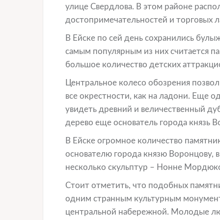
улице Свердлова. В этом районе расп
достопримечательностей и торговых л
В Ейске по сей день сохранились булы
самым популярным из них считается п
большое количество детских аттракци
Центральное колесо обозрения позво
все окрестности, как на ладони. Еще 
увидеть древний и величественный дуб
дерево еще основатель города князь В
В Ейске огромное количество памятник
основателю города князю Воронцову, в
несколько скульптур – Нонне Мордюко
Стоит отметить, что подобных памятн
одним странным культурным монумент
центральной набережной. Молодые люд