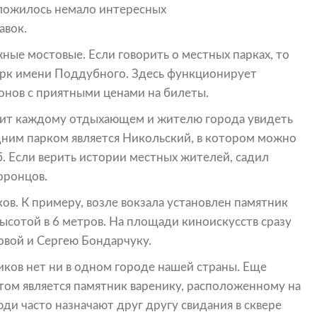
оложилось немало интересных
авок.
жные мостовые. Если говорить о местных парках, то
арк имени Поддубного. Здесь функционирует
онов с приятными ценами на билеты.
лит каждому отдыхающем и жителю города увидеть
одним парком является Никольский, в котором можно
. Если верить истории местных жителей, садил
оронцов.
ов. К примеру, возле вокзала установлен памятник
ысотой в 6 метров. На площади киноискусств сразу
вой и Сергею Бондарчуку.
иков нет ни в одном городе нашей страны. Еще
ом является памятник варенику, расположенному на
и часто назначают друг другу свидания в сквере