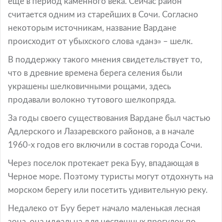
еще в период каменного века. Сейчас район
считается одним из старейших в Сочи. Согласно
некоторым источникам, название Вардане
происходит от убыхского слова «данэ» – шелк.
В поддержку такого мнения свидетельствует то,
что в древние времена берега селения были
украшены шелковичными рощами, здесь
продавали волокно тутового шелкопряда.
За годы своего существования Вардане был частью
Адлерского и Лазаревского районов, а в начале
1960-х годов его включили в состав города Сочи.
Через поселок протекает река Буу, впадающая в
Черное море. Поэтому туристы могут отдохнуть на
морском берегу или посетить удивительную реку.
Недалеко от Буу берет начало маленькая лесная
зона, она идеальна для неспешных прогулок по