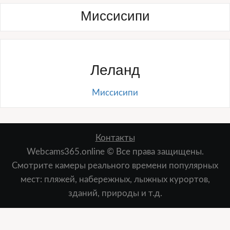
Миссисипи
Леланд
Миссисипи
Контакты
Webcams365.online © Все права защищены.
Смотрите камеры реального времени популярных
мест: пляжей, набережных, лыжных курортов,
зданий, природы и т.д.