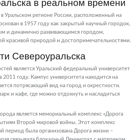
альска в реальном времени
 в Уральском регионе России, расположенный на
основан в 1957 году как закрытый научный городок,
тым и динамично развивающимся городом,
ей красивой природой и достопримечательностями.
ти Североуральска
стей является Уральский федеральный университет
в 2011 году. Кампус университета находится на
ается потрясающий вид на город и окрестности.
парк и кафе, где можно отдохнуть и насладиться
орода является мемориальный комплекс «Дорога
ытиям Второй мировой войны. Этот комплекс
ний период была организована Дорога жизни –
орая связывала блокадный Ленинград с материком.