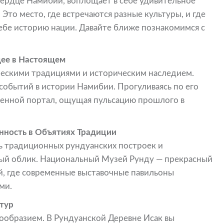
сердце Намибии, воплощает в себе удивительное
Это место, где встречаются разные культуры, и где
себе историю нации. Давайте ближе познакомимся с
щее в Настоящем
ческими традициями и историческим наследием.
событий в истории Намибии. Прогуливаясь по его
менной портал, ощущая пульсацию прошлого в
ность в Объятиях Традиции
сь традиционных рундуанских построек и
ный облик. Национальный Музей Рунду — прекрасный
й, где современные выставочные павильоны
ми.
тур
ообразием. В Рундуанской Деревне Исак вы