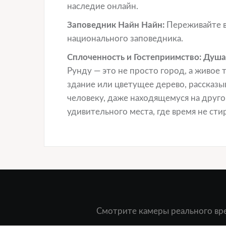
наследие онлайн.
Заповедник Найн Найн:
Переживайте в
национального заповедника.
Сплоченность и Гостеприимство: Душа
Рунду — это не просто город, а живое 
здание или цветущее дерево, рассказ
человеку, даже находящемуся на друго
удивительного места, где время не стир
Смотрите камеры реального вре