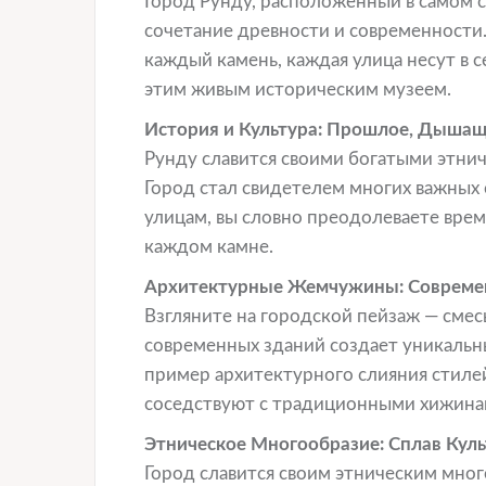
Город Рунду, расположенный в самом 
сочетание древности и современности. 
каждый камень, каждая улица несут в 
этим живым историческим музеем.
История и Культура: Прошлое, Дыша
Рунду славится своими богатыми этни
Город стал свидетелем многих важных 
улицам, вы словно преодолеваете вре
каждом камне.
Архитектурные Жемчужины: Современ
Взгляните на городской пейзаж — сме
современных зданий создает уникаль
пример архитектурного слияния стиле
соседствуют с традиционными хижина
Этническое Многообразие: Сплав Куль
Город славится своим этническим мног