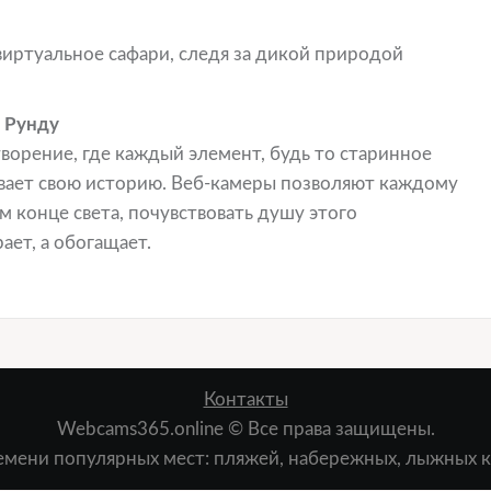
иртуальное сафари, следя за дикой природой
 Рунду
творение, где каждый элемент, будь то старинное
ывает свою историю. Веб-камеры позволяют каждому
м конце света, почувствовать душу этого
ает, а обогащает.
Контакты
Webcams365.online © Все права защищены.
мени популярных мест: пляжей, набережных, лыжных ку