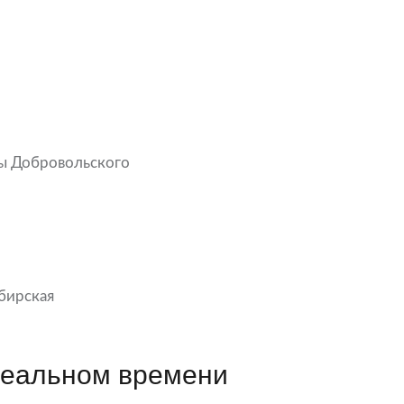
ы Добровольского
бирская
реальном времени