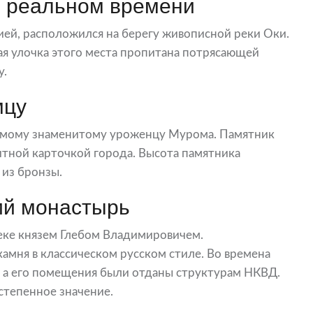
 реальном времени
ией, расположился на берегу живописной реки Оки.
ая улочка этого места пропитана потрясающей
у.
мцу
амому знаменитому уроженцу Мурома. Памятник
изитной карточкой города. Высота памятника
 из бронзы.
ий монастырь
веке князем Глебом Владимировичем.
амня в классическом русском стиле. Во времена
 а его помещения были отданы структурам НКВД.
степенное значение.