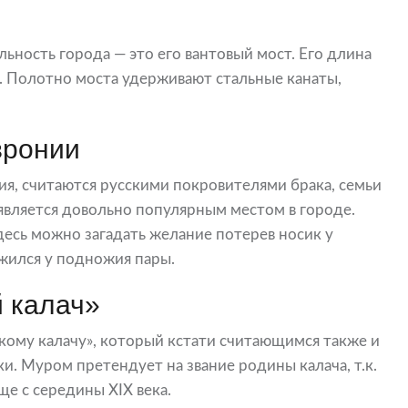
ность города — это его вантовый мост. Его длина
 м. Полотно моста удерживают стальные канаты,
вронии
я, считаются русскими покровителями брака, семьи
является довольно популярным местом в городе.
десь можно загадать желание потерев носик у
жился у подножия пары.
 калач»
ому калачу», который кстати считающимся также и
и. Муром претендует на звание родины калача, т.к.
ще с середины XIX века.