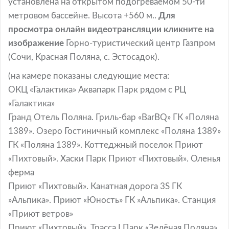
установлена на открытом подогреваемом 50-ти
метровом бассейне. Высота +560 м..
Для
просмотра онлайн видеотрансляции кликните на
изображение
Горно-туристический центр Газпром
(Сочи, Красная Поляна, с. Эстосадок).
(на камере показаны следующие места:
ОКЦ «Галактика» Аквапарк Парк рядом с РЦ
«Галактика»
Гранд Отель Поляна. Гриль-бар «BarBQ» ГК «Поляна
1389». Озеро Гостиничный комплекс «Поляна 1389»
ГК «Поляна 1389». Коттеджный поселок Приют
«Пихтовый». Хаски Парк Приют «Пихтовый». Оленья
ферма
Приют «Пихтовый». Канатная дорога 3S ГК
»Альпика». Приют «Юность» ГК »Альпика». Станция
«Приют ветров»
Приют «Пихтовый». Трасса I Парк «Зелёная Поляна».