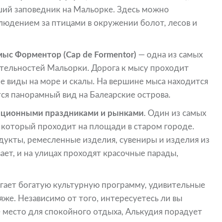
ий заповедник на Мальорке. Здесь можно
людением за птицами в окружении болот, лесов и
мыс Форментор (Cap de Formentor)
— одна из самых
ельностей Мальорки. Дорога к мысу проходит
е виды на море и скалы. На вершине мыса находится
ся панорамный вид на Балеарские острова.
иционными праздниками и рынками
. Один из самых
 который проходит на площади в старом городе.
укты, ремесленные изделия, сувениры и изделия из
ает, и на улицах проходят красочные парады,
агает богатую культурную программу, удивительные
же. Независимо от того, интересуетесь ли вы
 место для спокойного отдыха, Алькудия порадует