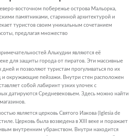
северо-восточном побережье острова Мальорка,
ескими памятниками, старинной архитектурой и
кает туристов своим уникальным сочетанием
асоты, предлагая множество
примечательностей Алькудии являются её
веке для защиты города от пиратов. Эти массивные
 дней и позволяют туристам прогуливаться по их
д и окружающие пейзажи. Внутри стен расположен
тавляет собой лабиринт узких улочек с
рых датируются Средневековьем. Здесь можно найти
магазинов.
тью является церковь Святого Иакова (Iglesia de
стиле. Церковь была возведена в XIII веке и поражает
ивым внутренним убранством. Внутри находится