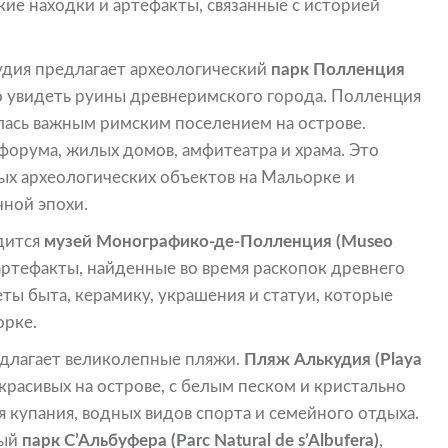
кие находки и артефакты, связанные с историей
удия предлагает археологический
парк Полленция
о увидеть руины древнеримского города. Полленция
лялась важным римским поселением на острове.
форума, жилых домов, амфитеатра и храма. Это
ых археологических объектов на Мальорке и
чной эпохи.
дится
музей Монографико-де-Полленция (Museo
 артефакты, найденные во время раскопок древнего
ты быта, керамику, украшения и статуи, которые
орке.
длагает великолепные пляжи.
Пляж Алькудия (Playa
красивых на острове, с белым песком и кристально
я купания, водных видов спорта и семейного отдыха.
ный
парк С’Альбуфера (Parc Natural de s’Albufera)
,