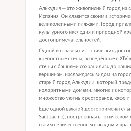
Алькудия — это живописный город на 
Испания. Он славится своими историч
великолепными пляжами. Город привле
культурного наследия и природной кр
достопримечательностей.
Одной из главных исторических досто
крепостные стены, возведённые в XIV 
стены с башнями сохранились до наших
вершинам, наслаждаясь видом на горо
старый город Алькудии, который предс
колоритными домами, многие из кото
множество уютных ресторанов, кафе и 
Ещё одной важной достопримечательнос
Sant Jaume), построенная в готическом 
своим величественным фасадом и крас