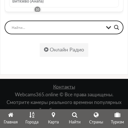
Витязево (Анапа)
Онлайн Радио
Контакты
Webcams365.online © Все права защищены.
Смотрите камеры реального времени популярных
мест: пляжей, набережных, лыжных курортов,
зданий, природы и т.д.
Главная
Города
Карта
Найти
Страны
Туризм