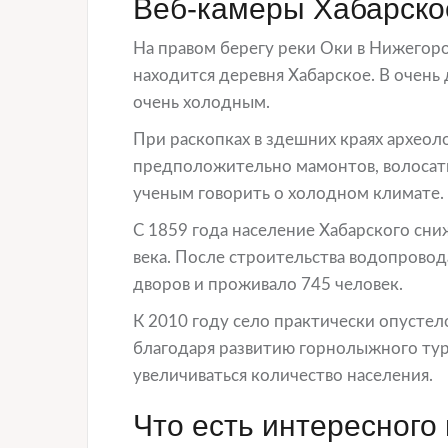
Веб-камеры Хабарско
На правом берегу реки Оки в Нижегор
находится деревня Хабарское. В очень
очень холодным.
При раскопках в здешних краях архео
предположительно мамонтов, волосаты
ученым говорить о холодном климате.
С 1859 года население Хабарского сни
века. После строительства водопрово
дворов и проживало 745 человек.
К 2010 году село практически опустело
благодаря развитию горнолыжного тур
увеличиваться количество населения.
Что есть интересного 