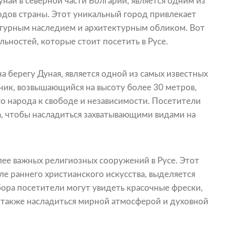
най в северной части Болгарии, является одним из
одов страны. Этот уникальный город привлекает
льтурным наследием и архитектурным обликом. Вот
ьностей, которые стоит посетить в Русе.
 берегу Дуная, является одной из самых известных
ник, возвышающийся на высоту более 30 метров,
о народа к свободе и независимости. Посетители
а, чтобы насладиться захватывающими видами на
лее важных религиозных сооружений в Русе. Этот
ле раннего христианского искусства, выделяется
бора посетители могут увидеть красочные фрески,
а также насладиться мирной атмосферой и духовной