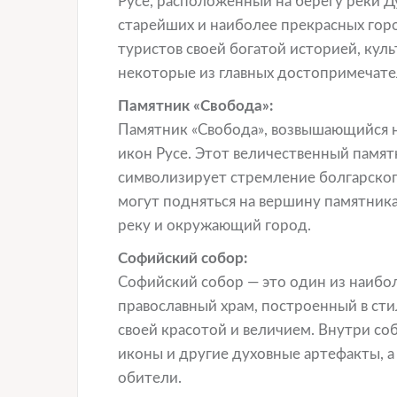
Русе, расположенный на берегу реки Ду
старейших и наиболее прекрасных гор
туристов своей богатой историей, ку
некоторые из главных достопримечател
Памятник «Свобода»:
Памятник «Свобода», возвышающийся на
икон Русе. Этот величественный памят
символизирует стремление болгарског
могут подняться на вершину памятник
реку и окружающий город.
Софийский собор:
Софийский собор — это один из наибо
православный храм, построенный в сти
своей красотой и величием. Внутри со
иконы и другие духовные артефакты, 
обители.