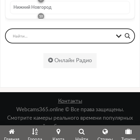
Нижний Новгород
Онлайн Радио
Контакты
Webcams365.online © Все права защищены.
Смотрите камеры реального времени популярных
мест: пляжей, набережных, лыжных курортов,
зданий, природы и т.д.
Главная
Города
Карта
Найти
Страны
Туризм