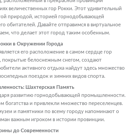
д, расположенный в прекрасной провинции
тиях величественных гор Рокки. Этот удивительный
атой природой, историей горнодобывающей
о обитателей. Давайте отправимся в виртуальное
аем, что делает этот город таким особенным.
Рокки в Окружении Города
вляется его расположение в самом сердце гор
, покрытые белоснежным снегом, создают
Любители активного отдыха найдут здесь множество
лосипедных поездок и зимних видов спорта.
енность: Шахтерская Память
годаря развитию горнодобывающей промышленности.
м богатства и привлекли множество переселенцев.
музеи и памятники по всему городу напоминают о
улман важным игроком в истории провинции.
арины до Современности