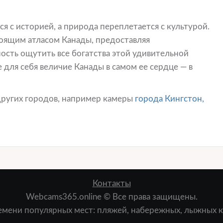
ся с историей, а природа переплетается с культурой.
тоящим атласом Канады, предоставляя
сть ощутить все богатства этой удивительной
 для себя величие Канады в самом ее сердце — в
других городов, например камеры
города Кингстон,
Контакты
Webcams365.online © Все права защищены.
мени популярных мест: пляжей, набережных, лыжных ку