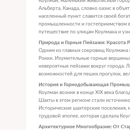
Коулман, маленький живописный горо
Альберта, Канада, словно оазис в объя
населенный пункт славится своей бог
промышленности и гостеприимством ег
путешествие по улицам Коулмана и узн
Природа и Горные Пейзажи: Красота 
Одним из главных сокровищ Коулмана я
Рокки. Изумительные горные вершины
невероятные пейзажи вокруг города. 
возможностей для пеших прогулок, ве
История и Горнодобывающая Промышл
Коулман возник в конце XIX века бла
Шахты в этом регионе стали источнико
Исторические шахтерские поселения, 
трудовой эпопее, которая сделала Ко
Архитектурное Многообразие: От Ст