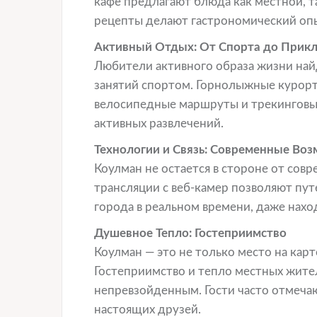
кафе предлагают блюда как местной, т
рецепты делают гастрономический оп
Активный Отдых: От Спорта до Прик
Любители активного образа жизни най
занятий спортом. Горнолыжные курорты
велосипедные маршруты и трекинговые
активных развлечений.
Технологии и Связь: Современные Во
Коулман не остается в стороне от сов
трансляции с веб-камер позволяют пу
города в реальном времени, даже наход
Душевное Тепло: Гостеприимство
Коулман — это не только место на карт
Гостеприимство и тепло местных жите
непревзойденным. Гости часто отмечаю
настоящих друзей.