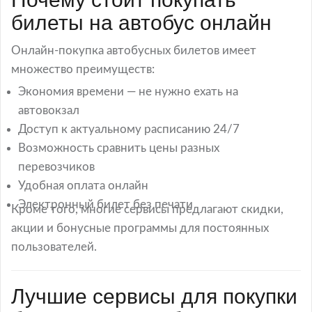
билеты на автобус онлайн
Онлайн-покупка автобусных билетов имеет
множество преимуществ:
Экономия времени — не нужно ехать на
автовокзал
Доступ к актуальному расписанию 24/7
Возможность сравнить цены разных
перевозчиков
Удобная оплата онлайн
Электронный билет без печати
Кроме того, многие сервисы предлагают скидки,
акции и бонусные программы для постоянных
пользователей.
Лучшие сервисы для покупки