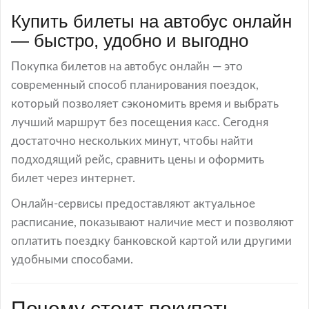
Купить билеты на автобус онлайн
— быстро, удобно и выгодно
Покупка билетов на автобус онлайн — это
современный способ планирования поездок,
который позволяет сэкономить время и выбрать
лучший маршрут без посещения касс. Сегодня
достаточно нескольких минут, чтобы найти
подходящий рейс, сравнить цены и оформить
билет через интернет.
Онлайн-сервисы предоставляют актуальное
расписание, показывают наличие мест и позволяют
оплатить поездку банковской картой или другими
удобными способами.
Почему стоит покупать