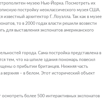
Метрополитен-музею Нью-Йорка. Посмотреть их
вописную постройку неоклассического музея США.
 известный архитектор Г. Лоуэлла. Так как в музее
натов, то в 2000 годах власти решили возвести
ать для выставления экспонатов американского
ельностей города. Сама постройка представлена в
тся тем, что на шпиле здания пономарь повесил
ещены о прибытии британцев. Нижняя часть
а верхняя – в белом. Этот исторический объект
т осмотреть более 500 интерактивных экспонатов