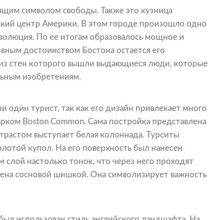
оящим символом свободы. Также это кузница
кий центр Америки. В этом городе произошло одно
олюция. По ее итогам образовалось мощное и
овным достоинством Бостона остается его
 из стен которого вышли выдающиеся люди, которые
льным изобретениям.
и один турист, так как его дизайн привлекает много
арком Boston Common. Сама постройка представлена
нтрастом выступает белая колоннада. Турситы
лотой купол. На его поверхность был нанесен
м слой настолько тонок, что через него проходят
ашена сосновой шишкой. Она символизирует важность
был использован стиль английского ландшафта. На