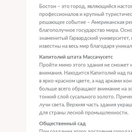
Бостон – это город, являющийся наст
профессионалов и крупный туристичес
решающее событие – Американская рев
благополучное государство мира. Осн
знаменитый Гарвардский университет,
известны на весь мир благодаря уника
Капитолий штата Массачусетс
Пройти мимо этого здания не сможет н
внимания. Находится Капитолий над п
в ярко-красном цвете, а над арками ко
больше всего обращают внимание на зо
тонкий слой сусального золото. Приче
лучи света. Верхняя часть здания укр
для страны лесной промышленности.
Общественный сад
При создании этого достояния города 