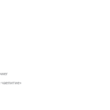
ower
 чаепитие»