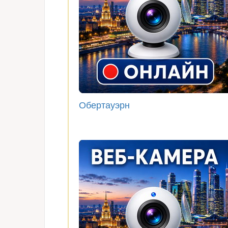
Обертауэрн