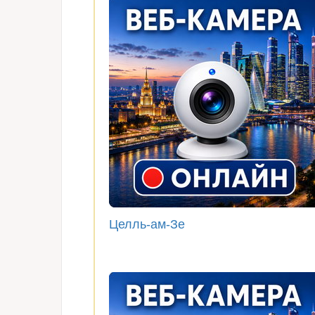
Целль-ам-Зе