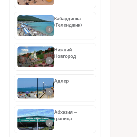
Кабардинка
(Геленджик)
Нижний
Новгород
Адлер
Абхазия —
граница