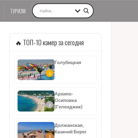
ТУРИЗМ
🔥 ТОП-10 камер за сегодня
Голубицкая
Архипо-
Осиповка
(Геленджик)
Должанская,
Казачий Берег